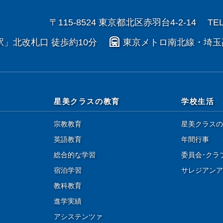
〒115-8524 東京都北区赤羽台4-2-14
TEL
subway
駅」北改札口 徒歩約10分
東京メトロ南北線・埼玉
星美クラスの教育
学校生活
宗教教育
星美クラスの
英語教育
年間行事
総合的な学習
委員会･クラ
宿泊学習
サレジアンア
教科教育
進学実績
アシステンツァ