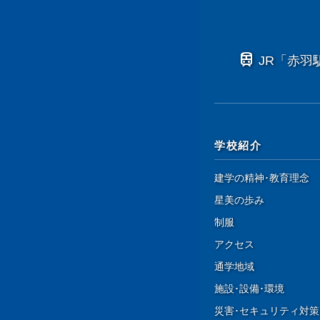
train
JR「赤羽
学校紹介
建学の精神･教育理念
星美の歩み
制服
アクセス
通学地域
施設･設備･環境
災害･セキュリティ対策