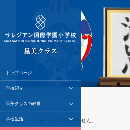
星美クラス
トップページ
学校紹介
∨
星美クラスの教育
∨
学校生活
∨
現在、記事はありません。