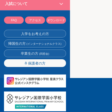
入試について
∨
FAQ
アクセス
ダウンロード
入学をお考えの方
帰国生の方
(インターナショナルクラス)
卒業生の方
(同窓会)
保護者の方
lock