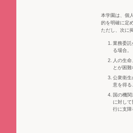
本学園は、個
的を明確に定
ただし、次に
業務委託
る場合。
人の生命
とが困難
公衆衛生
意を得る
国の機関
に対して
行に支障