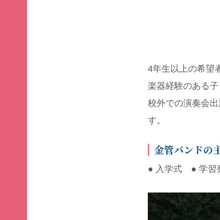
4年生以上の希望
楽器経験のある子
校外での演奏会出
す。
金管バンドの
● 入学式 ● 学