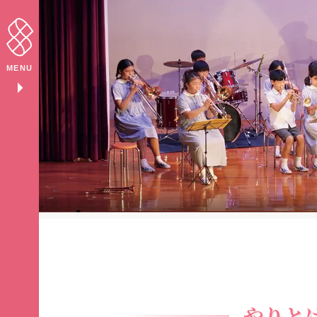
MENU
arrow_right
やりと