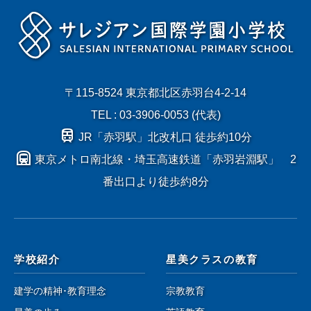
〒115-8524 東京都北区赤羽台4-2-14
TEL : 03-3906-0053 (代表)
train
JR「赤羽駅」北改札口 徒歩約10分
subway
東京メトロ南北線・埼玉高速鉄道「赤羽岩淵駅」 2
番出口より徒歩約8分
学校紹介
星美クラスの教育
建学の精神･教育理念
宗教教育