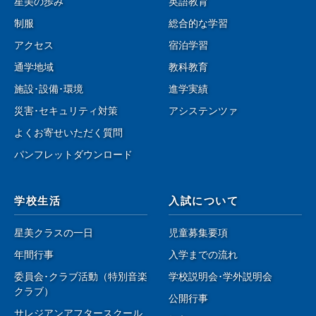
星美の歩み
英語教育
制服
総合的な学習
アクセス
宿泊学習
通学地域
教科教育
施設･設備･環境
進学実績
災害･セキュリティ対策
アシステンツァ
よくお寄せいただく質問
パンフレットダウンロード
学校生活
入試について
星美クラスの一日
児童募集要項
年間行事
入学までの流れ
委員会･クラブ活動（特別音楽
学校説明会･学外説明会
クラブ）
公開行事
サレジアンアフタースクール