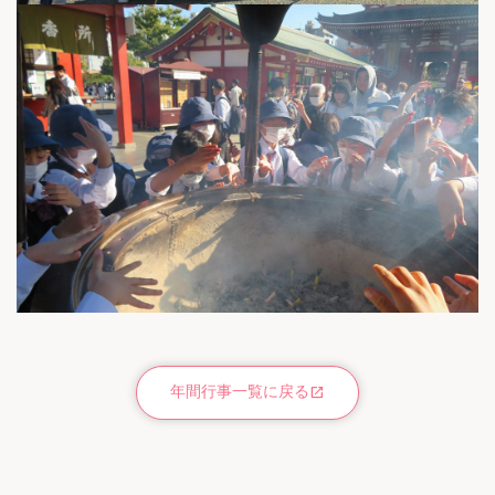
年間行事一覧に戻る
open_in_new