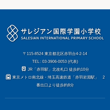
〒115-8524 東京都北区赤羽台4-2-14
TEL : 03-3906-0053 (代表)
train
JR「赤羽駅」北改札口 徒歩約10分
subway
東京メトロ南北線・埼玉高速鉄道「赤羽岩淵駅」 2
番出口より徒歩約8分