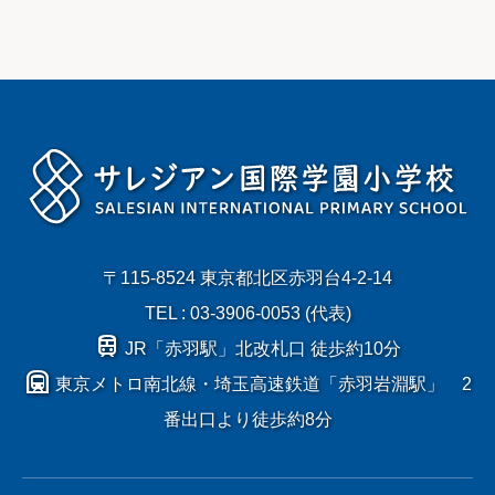
〒115-8524 東京都北区赤羽台4-2-14
TEL : 03-3906-0053 (代表)
train
JR「赤羽駅」北改札口 徒歩約10分
subway
東京メトロ南北線・埼玉高速鉄道「赤羽岩淵駅」 2
番出口より徒歩約8分