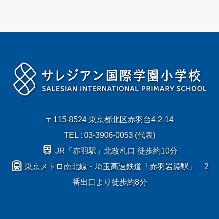
〒115-8524 東京都北区赤羽台4-2-14
TEL : 03-3906-0053 (代表)
train
JR「赤羽駅」北改札口 徒歩約10分
subway
東京メトロ南北線・埼玉高速鉄道「赤羽岩淵駅」 2
番出口より徒歩約8分